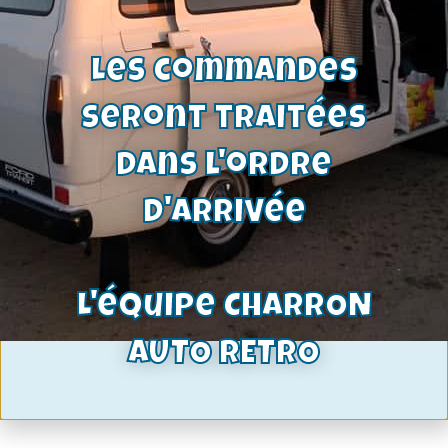
4,68
€
Voir le produit
Les commandes
seront traitées
dans l'ordre
d'arrivée
L'équipe CHARRON
AUTO RETRO