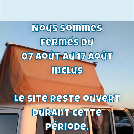
Nous sommes
fermés du
07 août au 17 août
inclus
Le site reste ouvert
Goujon collecteurs admission et
durant cette
echappement moteur Kent , Valencia
et Essex | Filetage UNF
période.