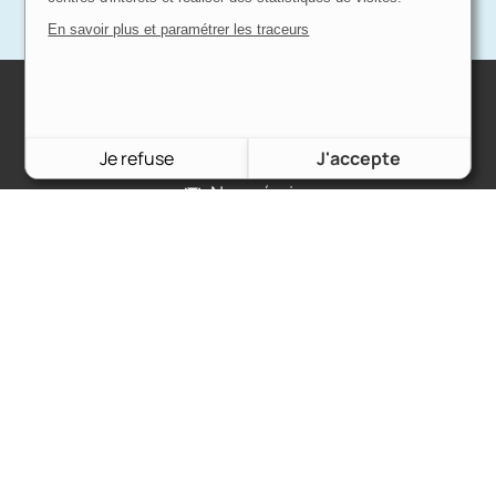
En savoir plus et paramétrer les traceurs
Charron Auto Rétro
(+33)663073013
Je refuse
J'accepte
Nous écrire
Nos marques
Ford
Citroën
Fiat