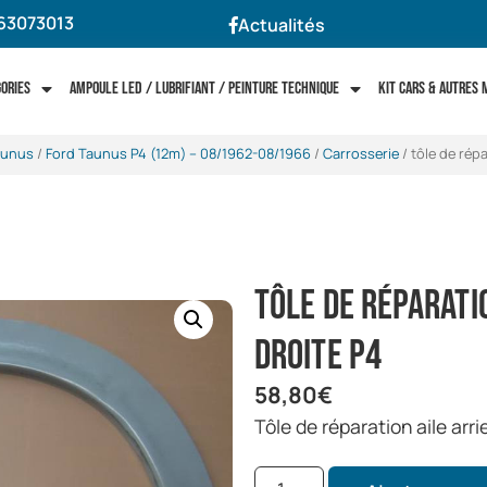
63073013
Actualités
gories
Ampoule LED / Lubrifiant / Peinture technique
Kit cars & autres
aunus
/
Ford Taunus P4 (12m) -- 08/1962-08/1966
/
Carrosserie
/ tôle de répa
tôle de réparati
droite P4
58,80
€
tôle de réparation aile arri