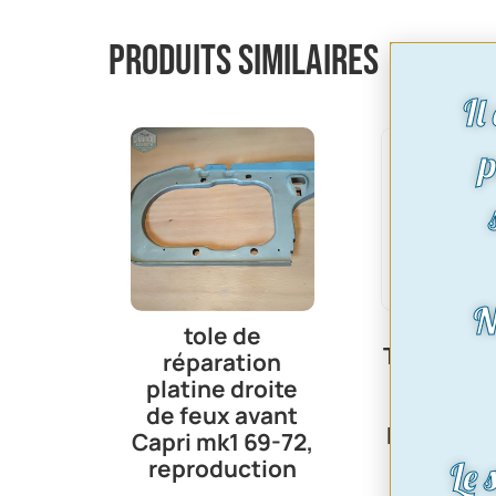
Produits similaires
Il
p
N
tole de
Traverse a
réparation
suppo
platine droite
amortiss
de feux avant
Reproduc
Capri mk1 69-72,
Ref : tra
Le 
reproduction