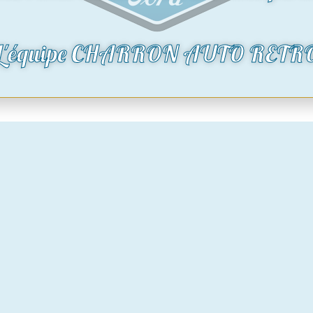
0
€
oduit
Voir le produit
L'équipe CHARRON AUTO RETR