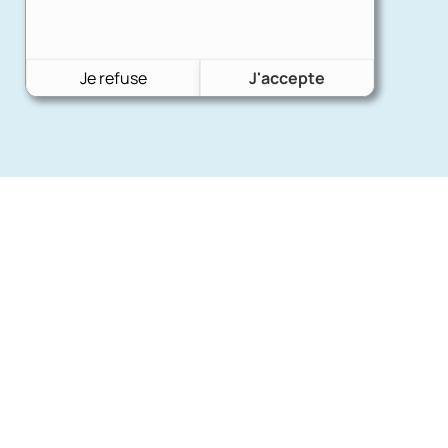
Je refuse
J'accepte
Nos mar
Charron Auto Rétro
(+33)663073013
Ford
Nous écrire
Citroën
Fiat