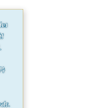
des
ût
.
14
ode.