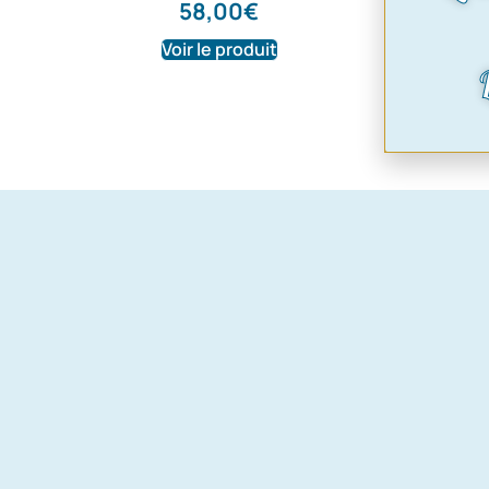
170,0
58,00
€
Voir le produit
Voir le pr