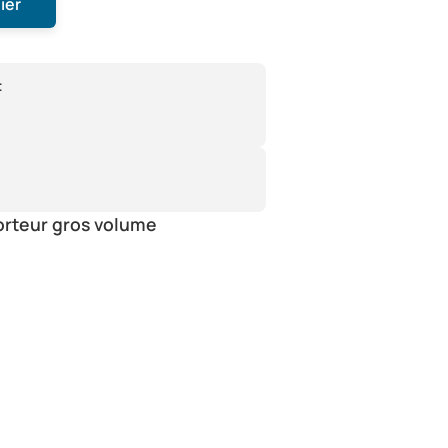
ier
:
orteur gros volume