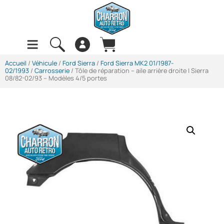
Accueil
/
Véhicule
/
Ford Sierra
/
Ford Sierra MK2 01/1987-
02/1993
/
Carrosserie
/ Tôle de réparation – aile arrière droite | Sierra
08/82-02/93 – Modèles 4/5 portes