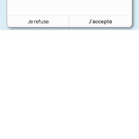
Je refuse
J'accepte
Charron Auto Rétro
(+33)663073013
Nous écrire
Nos marques
Ford
Citroën