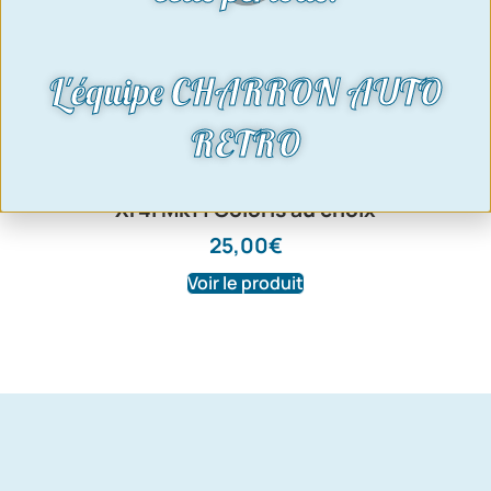
L'équipe CHARRON AUTO
RETRO
Sticker coffre « XR4i » | Ford Sierra
Xr4i Mk1 | Coloris au choix
25,00
€
Voir le produit