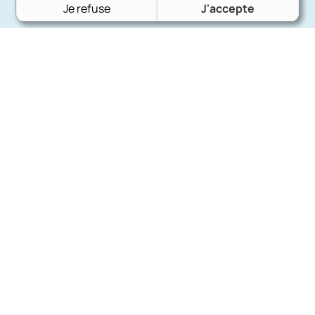
Je refuse
J'accepte
Charron Auto Rétro
(+33)663073013
Nous écrire
Nos marques
Ford
Citroën
Fiat