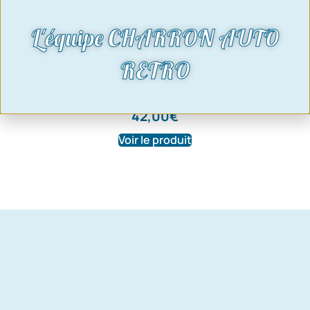
L'équipe CHARRON AUTO
tôle de réparation aile arrière escort
RETRO
mk3 et mk4 modèles 2 portes coté
gauche
42,00
€
Voir le produit