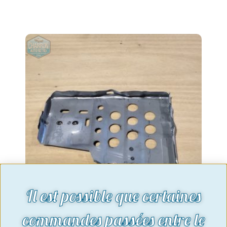
Il est possible que certaines
commandes passées entre le
Bac a batterie Escort mk3 et mk4 |