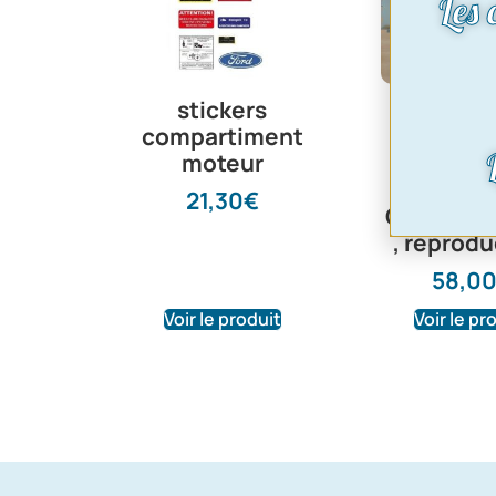
Les
stickers
tole 
compartiment
répara
moteur
platine 
de feux 
21,30
€
Capri mk1
, reprodu
58,0
Voir le produit
Voir le pr