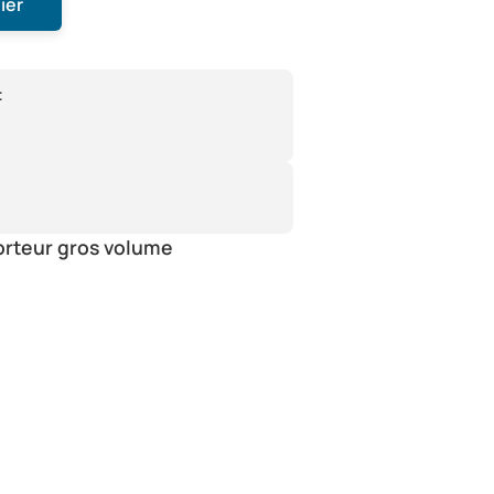
ier
:
orteur gros volume