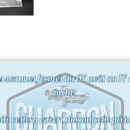
s sommes fermés du 07 août au 17 
inclus
site restera ouvert durant cette péri