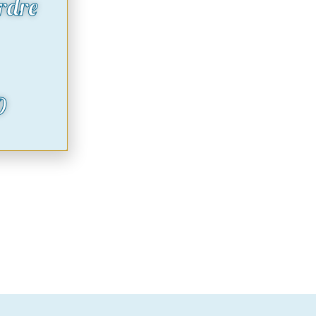
rdre
O