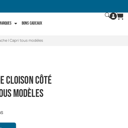
 marques
Bons Cadeaux
auche | Capri tous modèles
de cloison côté
tous modèles
ns