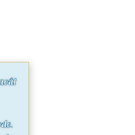
août
ode.