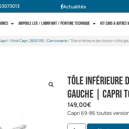
63073013
Actualités
gories
Ampoule LED / Lubrifiant / Peinture technique
Kit cars & autres
Capri
/
Ford Capri 2600 RS
/
Carrosserie
/ Tôle inférieure de cloison côté g
Tôle inférieure 
gauche | Capri 
149,00
€
Capri 69-86 toutes versio