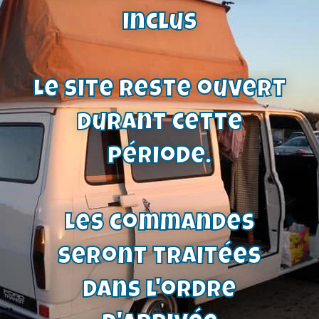
27,00
€
inclus
Voir le produit
Le site reste ouvert
durant cette
période.
Les commandes
seront traitées
dans l'ordre