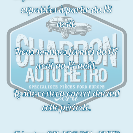
Voir le produit
expediées à partir du 18
août.
Nous sommes fermés du 07
août au 14 août.
Le site restera ouvert durant
cette période.