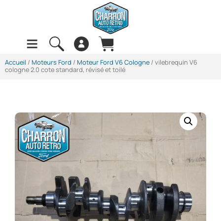
Accueil
/
Moteurs Ford
/
Moteur Ford V6 Cologne
/ vilebrequin V6
cologne 2.0 cote standard, révisé et toilé