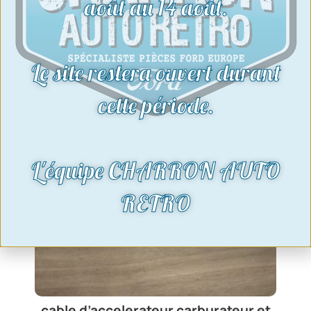
août au 14 août.
Le site restera ouvert durant
cette période.
L'équipe CHARRON AUTO
RETRO
cable d’accelerateur carburateur et