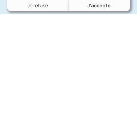
Je refuse
J'accepte
Charron Auto Rétro
(+33)663073013
Nous écrire