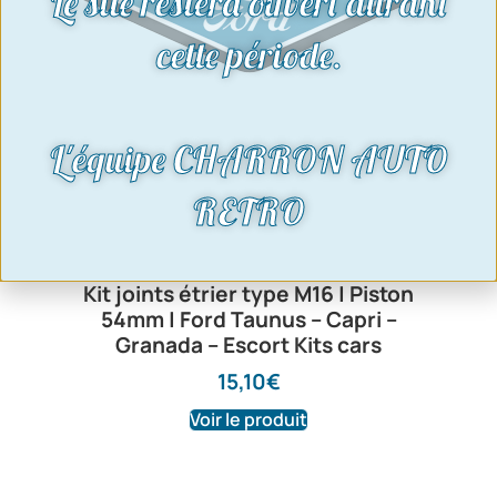
Le site restera ouvert durant
cette période.
L'équipe CHARRON AUTO
RETRO
Kit joints étrier type M16 | Piston
54mm | Ford Taunus – Capri –
Granada – Escort Kits cars
15,10
€
Voir le produit