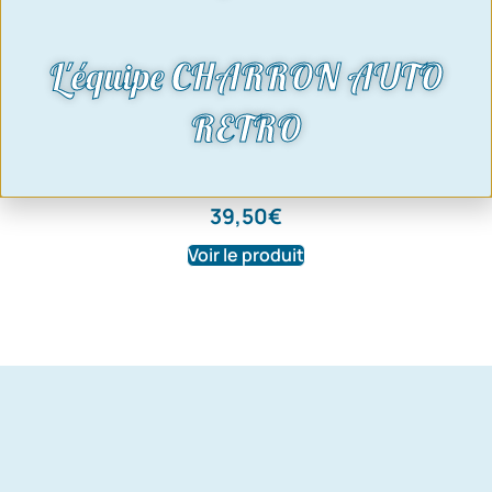
L'équipe CHARRON AUTO
RETRO
roulement arbre de roue taunus TC Ø
72mm ext / 35mm int -réf 024
39,50
€
Voir le produit