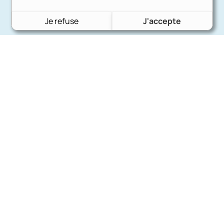
Je refuse
J'accepte
Charron Auto Rétro
(+33)663073013
Nous écrire
Nos marques
Ford
Citroën
Fiat