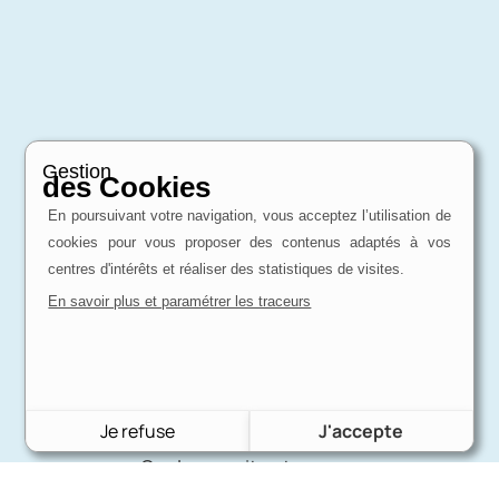
Gestion
des Cookies
En poursuivant votre navigation, vous acceptez l’utilisation de
Expertise
cookies pour vous proposer des contenus adaptés à vos
d'un passionné
centres d'intérêts et réaliser des statistiques de visites.
Charron Auto Rétro, c'est avant tout une
affaire de passion !
En savoir plus et paramétrer les traceurs
Livraison
Je refuse
J'accepte
internationale
Quel que soit votre pays,
nous pouvons vous fournir.