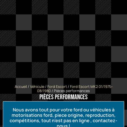
Accueil
/
Véhicule
/
Ford Escort
/
Ford Escort MK2 01/1975-
08/1980
/ Pièces performances
Pièces performances
Nous avons tout pour votre ford ou véhicules à
motorisations ford, piece origine, reproduction,
compétitions, tout n’est pas en ligne , contactez-
nous !