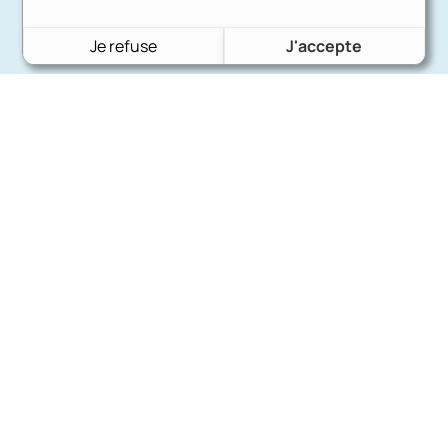
Je refuse
J'accepte
Charron Auto Rétro
(+33)663073013
Nous écrire
Nos marques
Ford
Citroën
Fiat