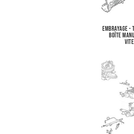
Embrayage - 
Boîte manu
vit