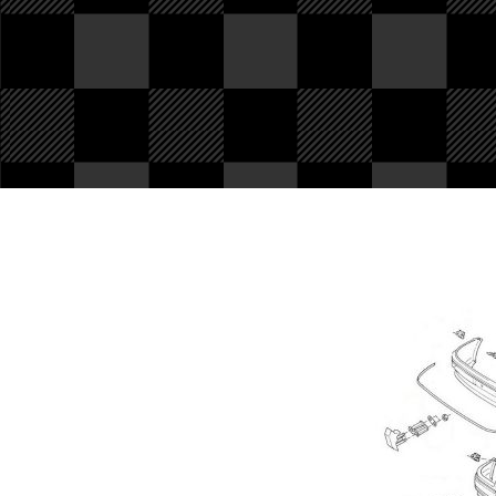
PIèces en stock
Nous avons tout pour
votre Ford ou véhicule à
motorisation Ford. Pièce
d'origine, reproduction,