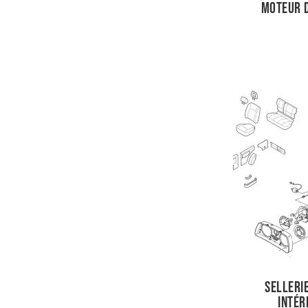
Moteur D
Sellerie
intér