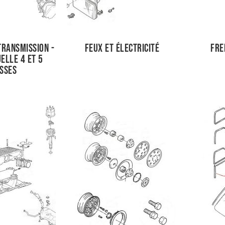
Transmission -
Feux et électricité
Fre
elle 4 et 5
esses