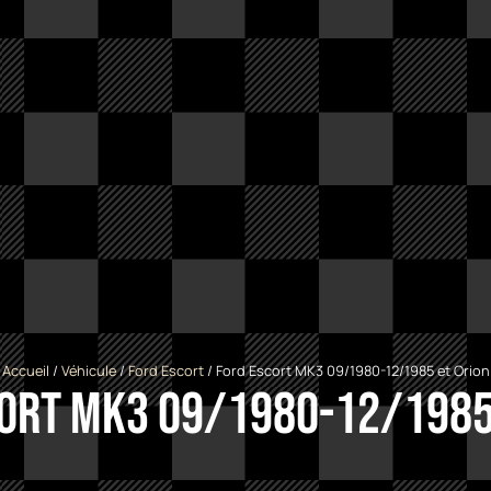
Accueil
/
Véhicule
/
Ford Escort
/ Ford Escort MK3 09/1980-12/1985 et Orion
ort MK3 09/1980-12/1985