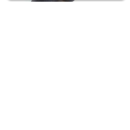
buttée inférieur de suspension arrière sierra hauteur
115mm
19,80
€
Voir le produit