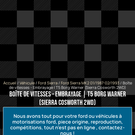
Accueil
/
Véhicule
/
Ford Sierra
/
Ford Sierra MK2 01/1987-02/1993
/ Boîte
de vitesses - Embrayage | T5 Borg Warner (Sierra Cosworth 2WD)
Boîte de vitesses - Embrayage | T5 Borg Warner
(Sierra Cosworth 2WD)
Nous avons tout pour votre ford ou véhicules à
motorisations ford, piece origine, reproduction,
compétitions, tout n’est pas en ligne , contactez-
nous !