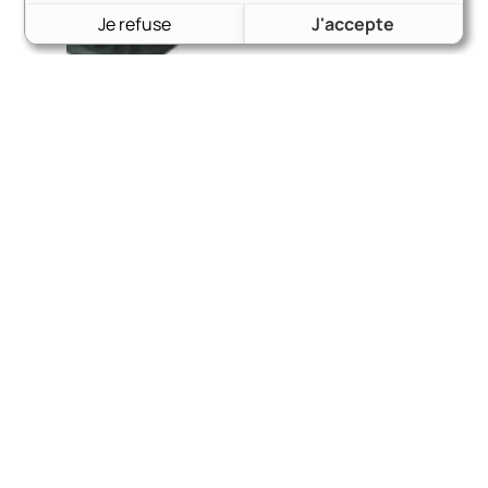
Je refuse
J'accepte
Joint spi boîte de vitesse – emplacement câble de
compteur | Capri, Sierra, Taunus, Escort, Transit, voir
affectations
7,15
€
Voir le produit