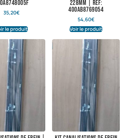
0A8748005F
228mm | Ref:
400AB8769054
35,20
€
54,60
€
ir le produit
Voir le produit