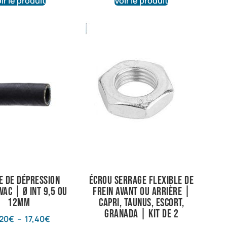
ir le produit
Voir le produit
e de dépression
Écrou serrage flexible de
ac | Ø int 9,5 ou
frein avant ou arrière |
12mm
Capri, Taunus, Escort,
Granada | Kit de 2
,20
€
–
17,40
€