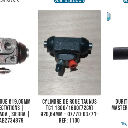
 de stock
Voir le produit
Vo
roue Ø19,05mm
cylindre de roue taunus
Durit
ectations |
TC1 1300/1600(72cv)
Masterv
ada , Sierra |
Ø20,64mm – 07/70-03/71-
9AB2734879
ref: 1100
16