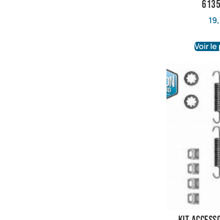
613
19,
Voir le