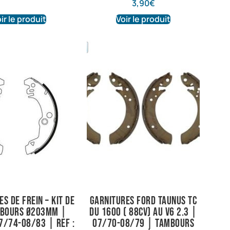
3,90
€
ir le produit
Voir le produit
s de frein – Kit de
Garnitures Ford Taunus TC
mbours Ø203mm |
du 1600 ( 88cv) au V6 2.3 |
7/74-08/83 | Ref :
07/70-08/79 | Tambours