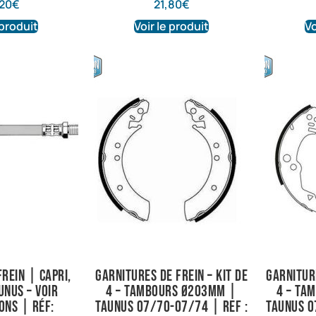
20
€
21,80
€
 produit
Voir le produit
Vo
frein | Capri,
Garnitures de frein – Kit de
Garniture
unus – Voir
4 – Tambours Ø203mm |
4 – Ta
ons | Réf:
Taunus 07/70-07/74 | Ref :
Taunus 0