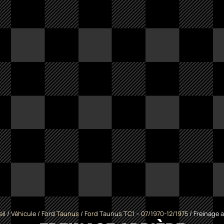
il
/
Véhicule
/
Ford Taunus
/
Ford Taunus TC1 -- 07/1970-12/1975
/ Freinage a