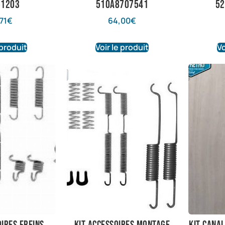
51203
510A8707541
52
71
€
64,00
€
 produit
Voir le produit
Vo