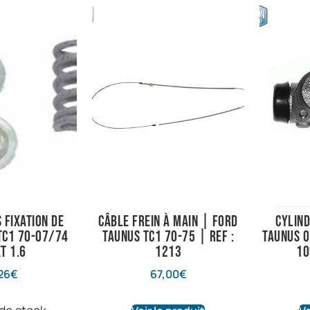
 fixation de
Câble frein à main | Ford
Cylind
TC1 70-07/74
Taunus TC1 70-75 | Ref :
Taunus 0
et 1.6
1213
10
26
€
67,00
€