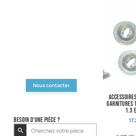
PIèces en stock
Nous avons tout pour
votre Ford ou véhicule à
motorisation Ford. Pièce
d'origine, reproduction,
compétition... Tout n'est
pas en ligne, contactez-
nous !
Nous contacter
accessoires
garnitures 
1.3 
Besoin d'une pièce ?
17,