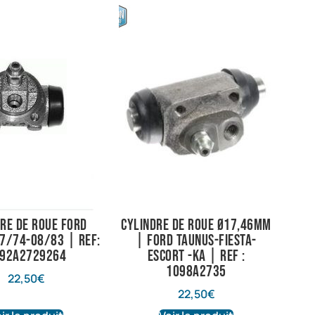
re de roue Ford
Cylindre de roue Ø17,46mm
7/74-08/83 | Ref:
| Ford Taunus-Fiesta-
92A2729264
Escort -Ka | Ref :
1098A2735
22,50
€
22,50
€