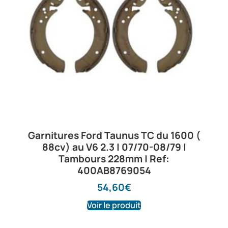
Garnitures Ford Taunus TC du 1600 (
88cv) au V6 2.3 | 07/70-08/79 |
Tambours 228mm | Ref:
400AB8769054
54,60
€
Voir le produit