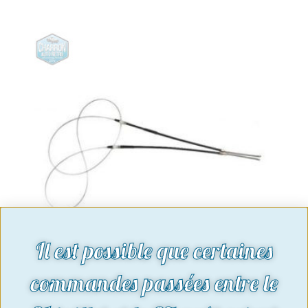
Il est possible que certaines
commandes passées entre le
Câble de frein à main | Ford Taunus
P5 – P7 – Osi