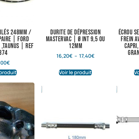
tilés 248mm /
Durite de dépression
Écrou se
paire | Ford
Mastervac | Ø int 9,5 ou
frein a
i ,Taunus | Ref
12mm
Capri,
4874
Gran
16,20
€
–
17,40
€
,00
€
 produit
Voir le produit
Vo