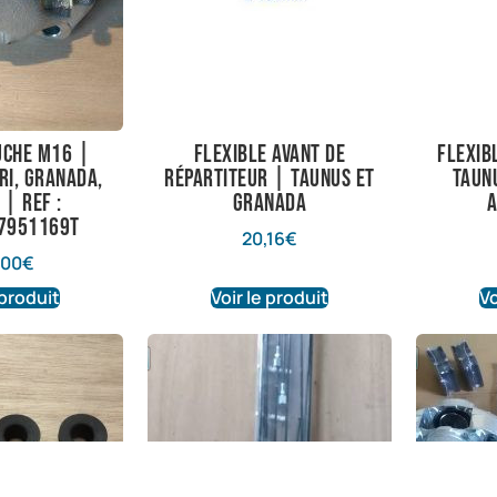
uche M16 |
Flexible avant de
Flexib
ri, Granada,
répartiteur | Taunus et
Taun
 | Ref :
Granada
A
7951169T
20,16
€
,00
€
 produit
Voir le produit
Vo