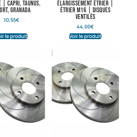
e | Capri, Taunus,
élargissement étrier |
ort, Granada
Étrier M16 | Disques
ventilés
10,55
€
44,00
€
ir le produit
Voir le produit