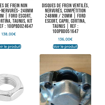
es de frein non
Disques de frein ventilés,
s-nervurés- 248mm
nervurés, compétition
mm | Ford Escort,
248mm / 20mm | Ford
ortina, Taunus, Kit
Escort, Capri, Cortina,
ef : 100PBD024647
Taunus | ref :
100PBD051647
138,00
€
136,00
€
ir le produit
Voir le produit