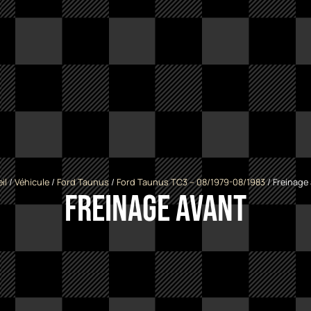
il
/
Véhicule
/
Ford Taunus
/
Ford Taunus TC3 -- 08/1979-08/1983
/ Freinage
Freinage avant