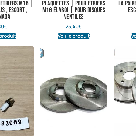
 Etriers M16 |
plaquettes | Pour étriers
La pair
us , Escort ,
M16 élargi | pour disques
Esc
nada
ventilés
80
€
23,40
€
 produit
Voir le produit
Vo