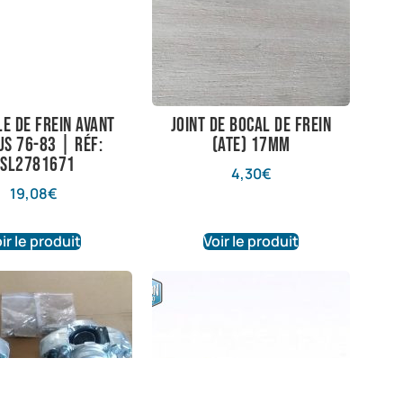
le de frein avant
joint de bocal de frein
us 76-83 | Réf:
(ATE) 17mm
SL2781671
4,30
€
19,08
€
ir le produit
Voir le produit