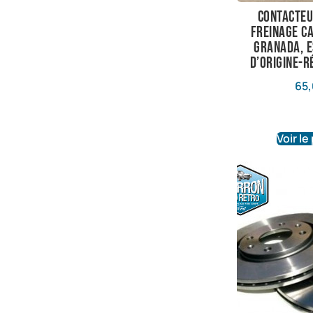
contacteu
freinage ca
granada, e
d’origine-r
65,
Voir le