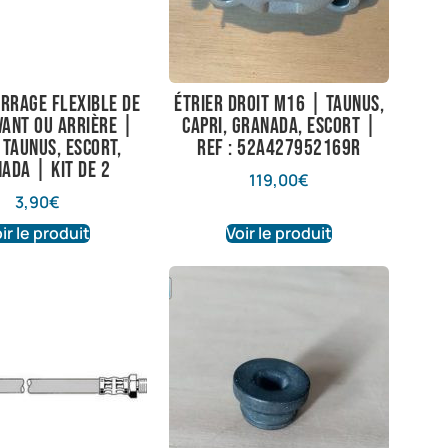
rrage flexible de
Étrier droit M16 | Taunus,
vant ou arrière |
Capri, Granada, Escort |
 Taunus, Escort,
Ref : 52A427952169R
ada | Kit de 2
119,00
€
3,90
€
ir le produit
Voir le produit