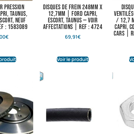
r pression
Disques de frein 248mm X
Disqu
pri, taunus,
12,7mm | Ford Capri,
ventilé
scort, neuf
Escort, Taunus — voir
/ 12,7 
éf : 1583089
affectations | Ref : 4724
Capri, C
Cars | r
00
€
69,91
€
 produit
Voir le produit
Vo