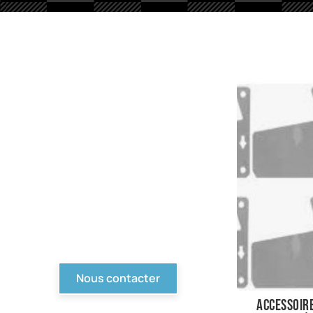
PIèces en stock
Nous avons tout pour
votre Ford ou véhicule à
motorisation Ford. Pièce
d'origine, reproduction,
compétition... Tout n'est
pas en ligne, contactez-
nous !
Nous contacter
Accessoir