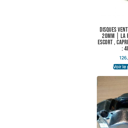
Disques ven
20mm | La 
Escort , Capr
: 
126
Voir le