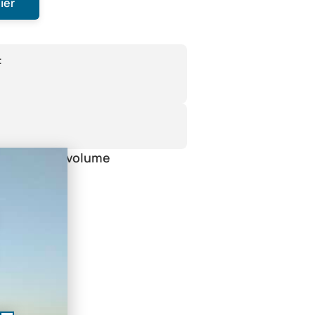
ier
:
orteur gros volume