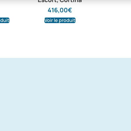
416,00
€
oduit
Voir le produit