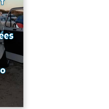
nt
ées
RO