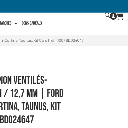
 marques
Bons Cadeaux
i, Cortina, Taunus, Kit Cars | ref : 100PBD024647
 non ventilés-
 / 12,7 mm | Ford
rtina, Taunus, Kit
PBD024647