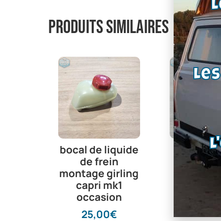
L
Produits similaires
Le
L
bocal de liquide
joint de 
de frein
de frein 
montage girling
17m
capri mk1
4,30
occasion
25,00
€