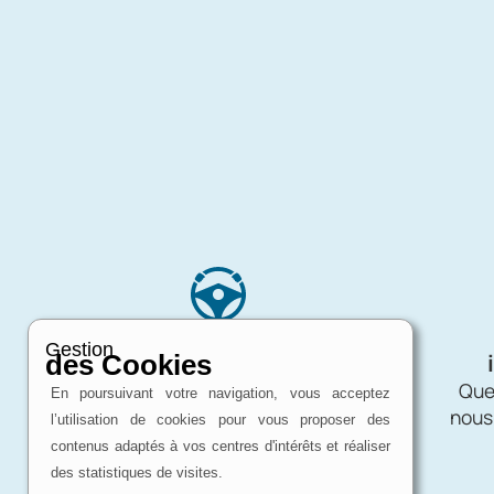
Expertise
Gestion
d'un passionné
des Cookies
Charron Auto Rétro, c'est avant tout
Quel
En poursuivant votre navigation, vous acceptez
une affaire de passion !
nous
l’utilisation de cookies pour vous proposer des
contenus adaptés à vos centres d'intérêts et réaliser
des statistiques de visites.