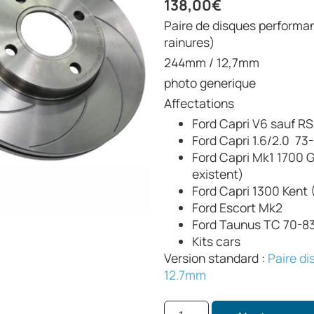
138,00
€
Paire de disques performance , nervurés, non ventilés (8
rainures)
244mm / 12,7mm
photo generique
Affectations
Ford Capri V6 sauf RS 
Ford Capri 1.6/2.0 73
Ford Capri Mk1 1700 G
existent)
Ford Capri 1300 Ken
Ford Escort Mk2
Ford Taunus TC 70-8
Kits cars
Version standard :
Paire di
12.7mm