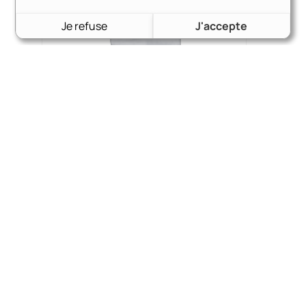
Je refuse
J'accepte
pare brise transit 65-85
545,00
€
Voir le produit