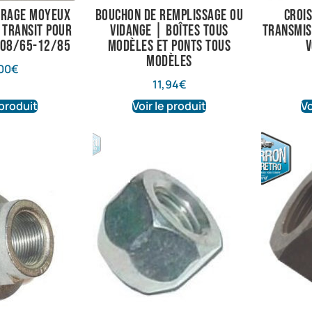
rrage moyeux
Bouchon de remplissage ou
croi
 transit pour
vidange | Boîtes tous
transmis
 08/65-12/85
modèles et ponts tous
v
modèles
00
€
11,94
€
 produit
Voir le produit
Vo