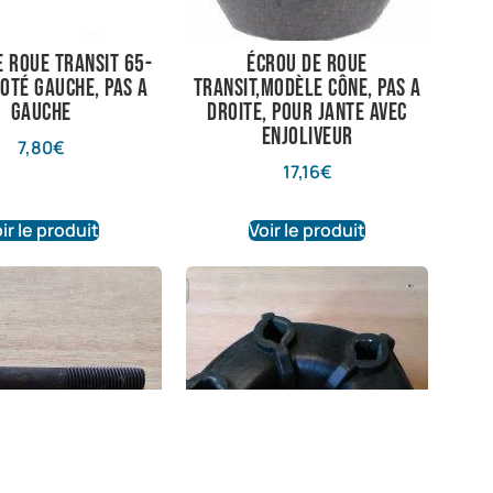
e roue transit 65-
écrou de roue
oté gauche, pas a
transit,modèle cône, pas a
gauche
droite, pour jante avec
enjoliveur
7,80
€
17,16
€
ir le produit
Voir le produit