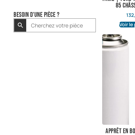
85 châs
Besoin d'une pièce ?
132
Voir le
Apprêt en b