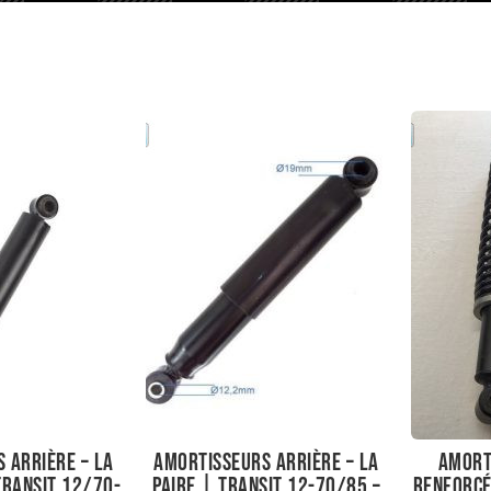
 arrière – La
Amortisseurs arrière – La
Amort
Transit 12/70-
paire | Transit 12-70/85 –
renforcé