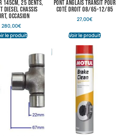
 145cm, 25 dents,
pont anglais transit pour
t diesel chassis
coté droit 08/65-12/85
urt, occasion
27,00
€
280,00
€
ir le produit
Voir le produit