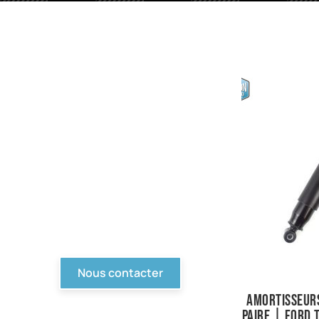
PIèces en stock
Nous avons tout pour
votre Ford ou véhicule à
motorisation Ford. Pièce
d'origine, reproduction,
compétition... Tout n'est
pas en ligne, contactez-
nous !
Nous contacter
Amortisseurs
paire | Ford 