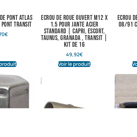
 de pont Atlas
Ecrou de roue ouvert M12 X
ecrou d
– Pont Transit
1.5 pour jante acier
08/91 c
standard | Capri, Escort,
70
€
Taunus, Granada , Transit |
Kit de 16
49,92
€
 produit
Voir le produit
Vo