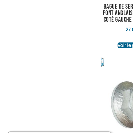
bague de se
pont anglais
coté gauche
27,
Voir le