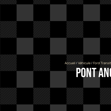
Accueil
/
Véhicule
/
Ford Transit
Pont An