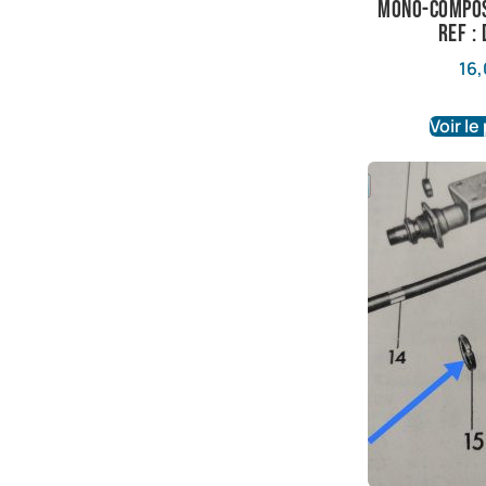
mono-compo
Ref :
16,
Voir le