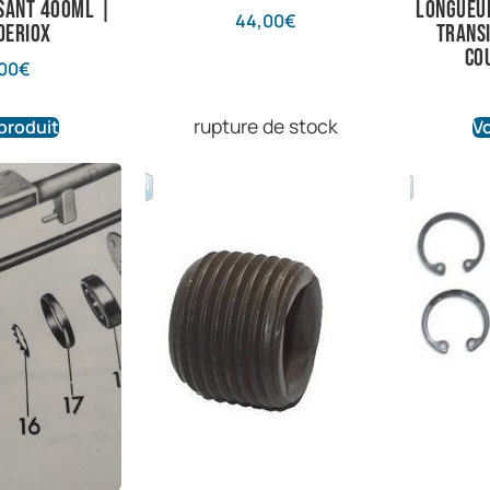
sant 400ML |
longueur
44,00
€
 Deriox
transi
co
00
€
rupture de stock
 produit
Vo