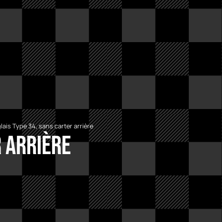
ais Type 34, sans carter arrière
 arrière