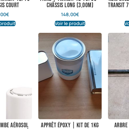
sis court
châssis long (3,00m)
Transit 
,00
€
148,00
€
 produit
Voir le produit
Vo
ombe aérosol
Apprêt époxy | Kit de 1kg
arbre 