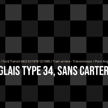
/
Ford Transit MK2 01/1978-12/1985
/
Train arrière - Transmission
/ Pont Angl
glais Type 34, sans carter