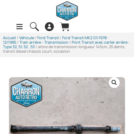
Accueil
/
Véhicule
/
Ford Transit
/
Ford Transit MK2 01/1978-
12/1985
/
Train arrière - Transmission
/
Pont Transit avec carter arrière :
Type 32, 51, 52 , 53
/ arbre de transmission longueur 145cm, 25 dents,
transit diesel chassis court, occasion