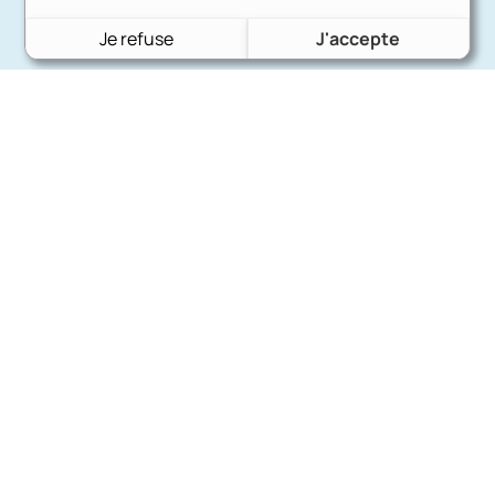
Je refuse
J'accepte
Charron Auto Rétro
(+33)663073013
Nous écrire
Nos marques
Ford
Citroën
Fiat