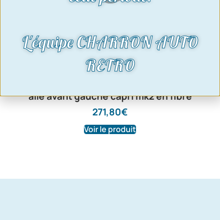
L'équipe CHARRON AUTO
RETRO
aile avant gauche capri mk2 en fibre
271,80
€
Voir le produit