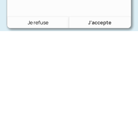
Je refuse
J'accepte
Charron Auto Rétro
(+33)663073013
Nous écrire
Nos marques
Ford
Citroën