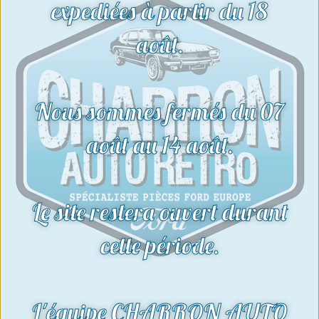
expediées à partir du 18
août.
Nous sommes fermés du 07
août au 14 août.
Le site restera ouvert durant
cette période.
L'équipe CHARRON AUTO