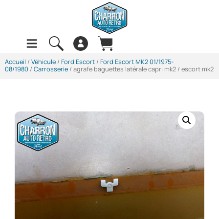
Accueil
/
Véhicule
/
Ford Escort
/
Ford Escort MK2 01/1975-
08/1980
/
Carrosserie
/ agrafe baguettes latérale capri mk2 / escort mk2