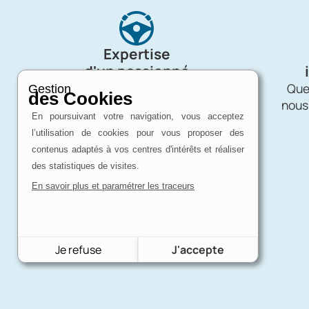
Expertise
d'un passionné
Charron Auto Rétro, c'est avant tout
Quel
Gestion
des Cookies
une affaire de passion !
nous
En poursuivant votre navigation, vous acceptez
l’utilisation de cookies pour vous proposer des
contenus adaptés à vos centres d'intérêts et réaliser
des statistiques de visites.
En savoir plus et paramétrer les traceurs
Je refuse
J'accepte