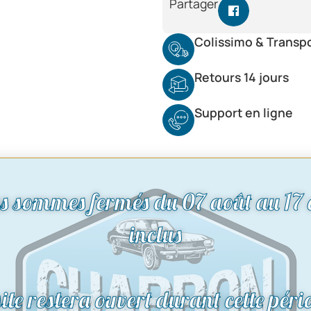
Partager
Colissimo & Transp
Retours 14 jours
Support en ligne
s sommes fermés du 07 août au 17 
inclus
site restera ouvert durant cette péri