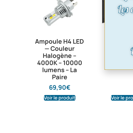
Les
Ampoule H4 LED
centr
— Couleur
clignota
Halogène –
broch
4000K – 10000
11,90
lumens – La
Paire
69,90
€
Voir le produit
Voir le pr