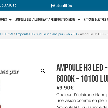
63073013
Actualités
gories
Ampoule LED / Lubrifiant / Peinture technique
Kit cars & autres
 LED 12V
/
Ampoules H3
/
Couleur blanc pur - ~6500K
/ Ampoule H3 LED – C
Ampoule H3 LED –
6000K – 10100 lu
49,90
€
Couleur d’éclairage blanc pur 6000K, pour une efficacité et
une vision comme en plein 
Ampoule H3, puissance de