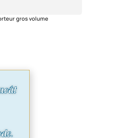
orteur gros volume
août
ode.