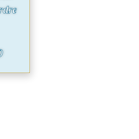
rdre
O