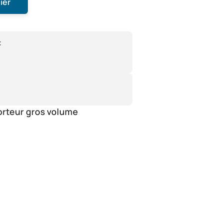
ier
:
orteur gros volume