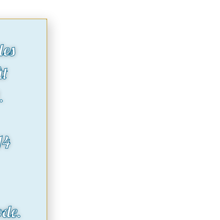
des
ût
.
14
ode.