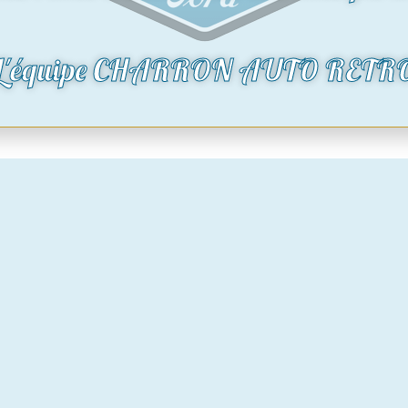
0
€
rupture de stock
oduit
L'équipe CHARRON AUTO RETR