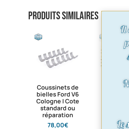
Produits similaires
Il
p
N
Coussinets de
Pochette
bielles Ford V6
moteur V
Cologne | Cote
108cv |
standard ou
07/79 | C
réparation
Taunu
Le 
Grana
78,00
€