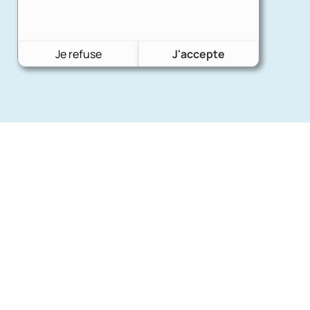
Je refuse
J'accepte
Nos mar
Charron Auto Rétro
(+33)663073013
Ford
Nous écrire
Citroën
Fiat