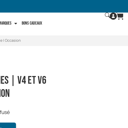
 marques
Bons Cadeaux
ne | Occasion
es | V4 et V6
ion
efusé