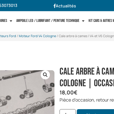
63073013
Actualités
gories
Ampoule LED / Lubrifiant / Peinture technique
Kit cars & autres
teurs Ford
/
Moteur Ford V4 Cologne
/ Cale arbre à cames | V4 et V6 Colog
Cale arbre à cam
Cologne | Occas
18,00
€
Pièce d’occasion, retour r