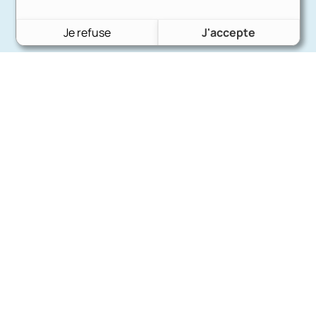
Je refuse
J'accepte
Charron Auto Rétro
(+33)663073013
Nous écrire
Nos marques
Ford
Citroën
Fiat