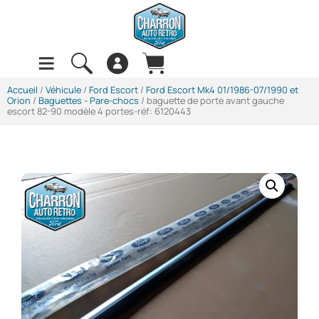
Accueil
/
Véhicule
/
Ford Escort
/
Ford Escort Mk4 01/1986-07/1990 et
Orion
/
Baguettes - Pare-chocs
/ baguette de porte avant gauche
escort 82-90 modèle 4 portes-réf: 6120443