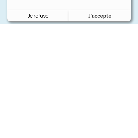
Je refuse
J'accepte
Charron Auto Rétro
(+33)663073013
Nous écrire
Nos marques
Ford
Citroën
Fiat