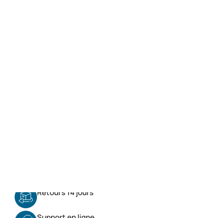
carburateur double corps
À décaper et repeindre pour un plus bel aspect
Pièce d’occasion = retour refusé
Ajouter au panier
Paiement 100% sécurisé :
Partager
Colissimo & Transporteur gros volume
Retours 14 jours
Support en ligne