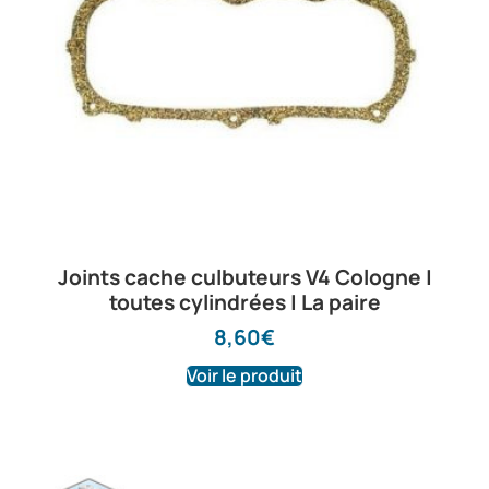
Nous sommes
fermés du
07 août au 17 août
inclus
Joints cache culbuteurs V4 Cologne |
toutes cylindrées | La paire
Le site reste ouvert
8,60
€
durant cette
Voir le produit
période.