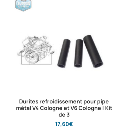
Les commandes
seront traitées
dans l'ordre
d'arrivée
L'équipe CHARRON
AUTO RETRO
Durites refroidissement pour pipe
métal V4 Cologne et V6 Cologne | Kit
de 3
17,60
€