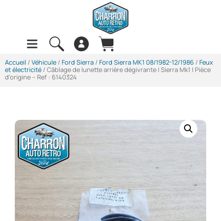
Accueil
/
Véhicule
/
Ford Sierra
/
Ford Sierra MK1 08/1982-12/1986
/
Feux
et électricité
/ Câblage de lunette arrière dégivrante | Sierra Mk1 | Pièce
d’origine – Ref : 6140324