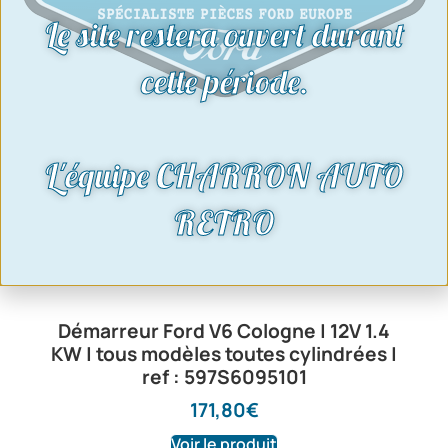
Le site restera ouvert durant
cette période.
L'équipe CHARRON AUTO
RETRO
Démarreur Ford V6 Cologne | 12V 1.4
KW | tous modèles toutes cylindrées |
ref : 597S6095101
171,80
€
Voir le produit