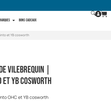
 marques
Bons Cadeaux
Pinto et YB cosworth
de vilebrequin |
o et YB cosworth
Pinto OHC et YB cosworth