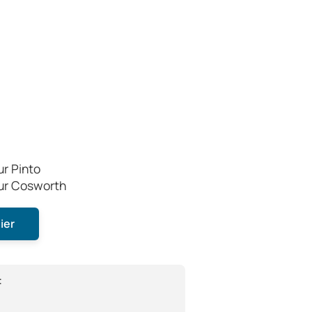
r Pinto
ur Cosworth
ier
: