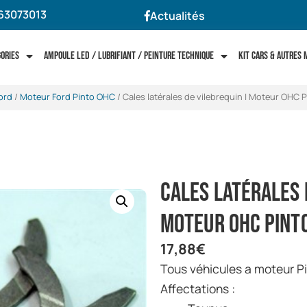
63073013
Actualités
gories
Ampoule LED / Lubrifiant / Peinture technique
Kit cars & autres
ord
/
Moteur Ford Pinto OHC
/ Cales latérales de vilebrequin | Moteur OHC 
Cales latérales 
Moteur OHC Pint
17,88
€
Tous véhicules a moteur 
Affectations :