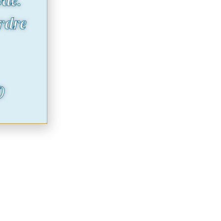
rdre
O