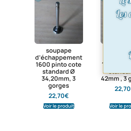
Les
soupape
soupa
d’échappement
d’admis
1600 pinto cote
1600 pint
standard Ø
standa
34,20mm, 3
42mm , 3 
gorges
22,70
22,70
€
Voir le produit
Voir le pr