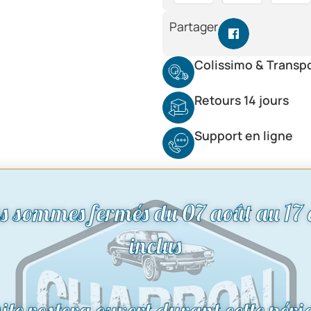
Partager
Colissimo & Transp
Retours 14 jours
Support en ligne
s sommes fermés du 07 août au 17 
inclus
site restera ouvert durant cette péri