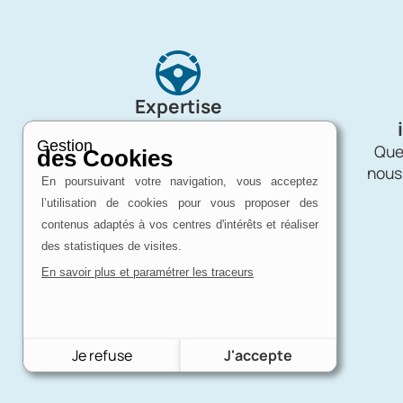
Expertise
d'un passionné
Gestion
Charron Auto Rétro, c'est avant tout
Quel
des Cookies
une affaire de passion !
nous
En poursuivant votre navigation, vous acceptez
l’utilisation de cookies pour vous proposer des
contenus adaptés à vos centres d'intérêts et réaliser
des statistiques de visites.
En savoir plus et paramétrer les traceurs
Je refuse
J'accepte