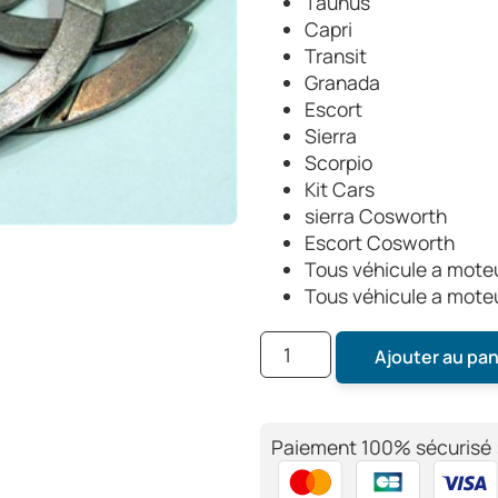
Taunus
Capri
Transit
Granada
Escort
Sierra
Scorpio
Kit Cars
sierra Cosworth
Escort Cosworth
Tous véhicule a moteu
Tous véhicule a mote
Ajouter au pan
Paiement 100% sécurisé 