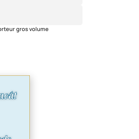
orteur gros volume
août
ode.