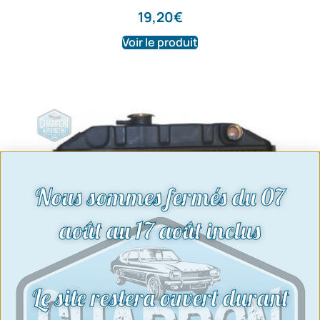
19,20
€
Voir le produit
Nous sommes fermés du 07
août au 17 août inclus
Le site restera ouvert durant