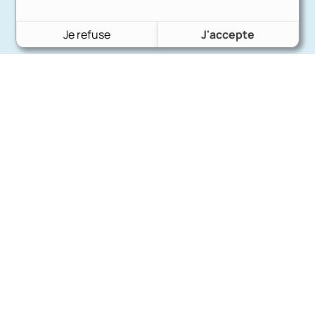
Je refuse
J'accepte
Charron Auto Rétro
(+33)663073013
Nous écrire