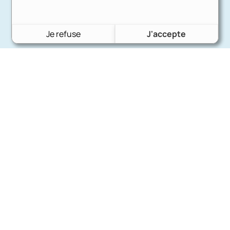
Je refuse
J'accepte
Charron Auto Rétro
(+33)663073013
Nous écrire
Nos marques
Ford
Citroën