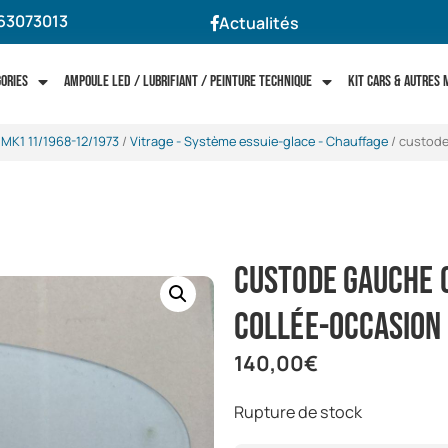
63073013
Actualités
gories
Ampoule LED / Lubrifiant / Peinture technique
Kit cars & autres
 MK1 11/1968-12/1973
/
Vitrage - Système essuie-glace - Chauffage
/ custode
custode gauche 
collée-occasion
140,00
€
Rupture de stock