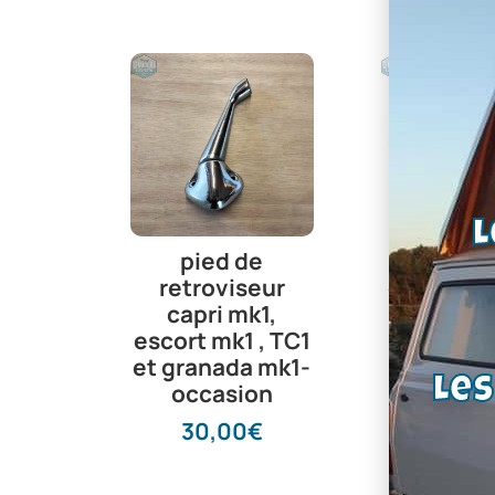
L
pied de
Bras d’es
retroviseur
glace | Fi
capri mk1,
par écr
escort mk1 , TC1
Capri, Es
et granada mk1-
Taunus
Le
occasion
32,4
30,00
€