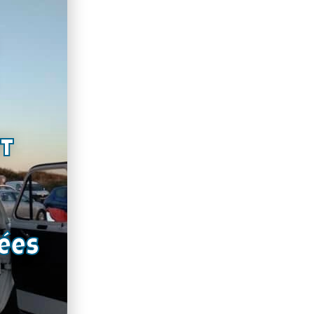
nt
ées