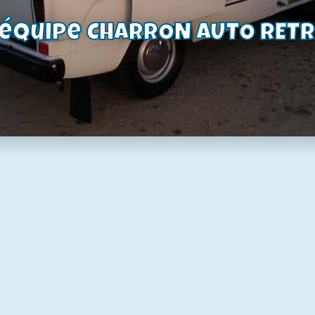
oduit
Voir le produit
'équipe CHARRON AUTO RET