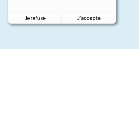
Je refuse
J'accepte
Nos mar
Charron Auto Rétro
(+33)663073013
Ford
Nous écrire
Citroën
Fiat