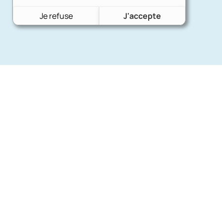
Je refuse
J'accepte
Nos mar
Charron Auto Rétro
(+33)663073013
Ford
Nous écrire
Citroën
Fiat