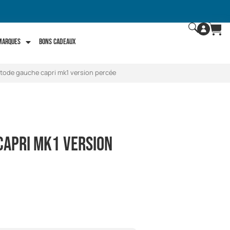
 marques
Bons Cadeaux
tode gauche capri mk1 version percée
capri mk1 version