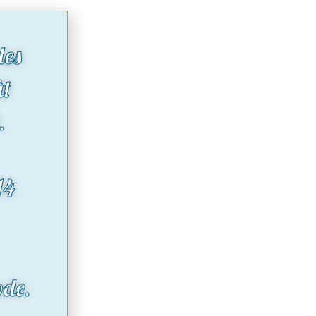
des
ût
.
14
ode.