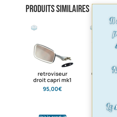
Produits similaires
Il
p
N
retroviseur
Caoutcho
droit capri mk1
pompe l
glace au 
95,00
€
Voir
affectat
Le 
46,0
Voir le produit
Voir le pr