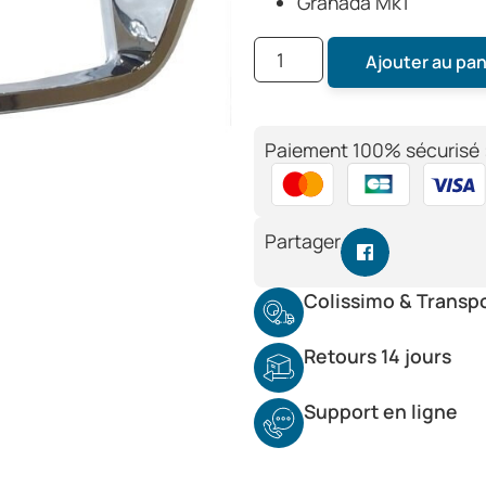
Granada Mk1
Ajouter au pan
Paiement 100% sécurisé 
Partager
Colissimo & Transp
Retours 14 jours
Support en ligne