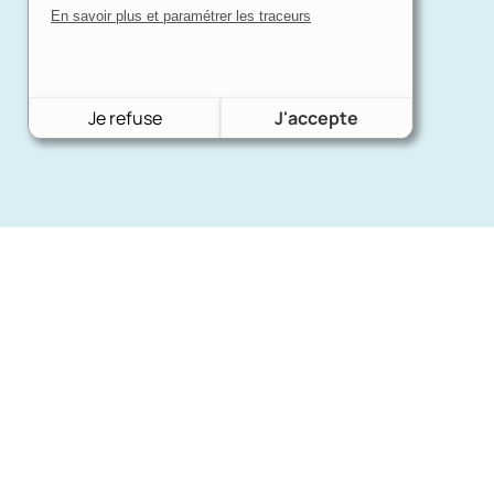
En savoir plus et paramétrer les traceurs
Je refuse
J'accepte
Nos mar
Charron Auto Rétro
(+33)663073013
Ford
Nous écrire
Citroën
Fiat