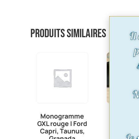
Produits similaires
Il
p
N
Bac à batt
Monogramme
Ford Cap
GXL rouge | Ford
Escort
Capri, Taunus,
Granad
Le 
Granada