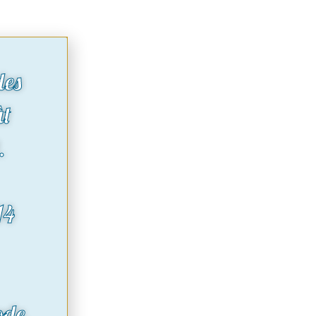
des
ût
.
14
ode.