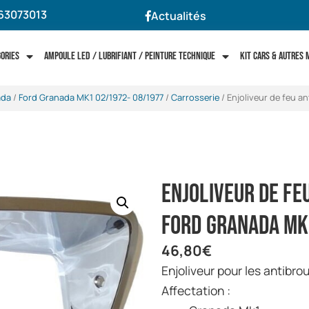
63073013
Actualités
gories
Ampoule LED / Lubrifiant / Peinture technique
Kit cars & autres
ada
/
Ford Granada MK1 02/1972- 08/1977
/
Carrosserie
/ Enjoliveur de feu an
Enjoliveur de fe
Ford Granada M
46,80
€
Enjoliveur pour les antibro
Affectation :