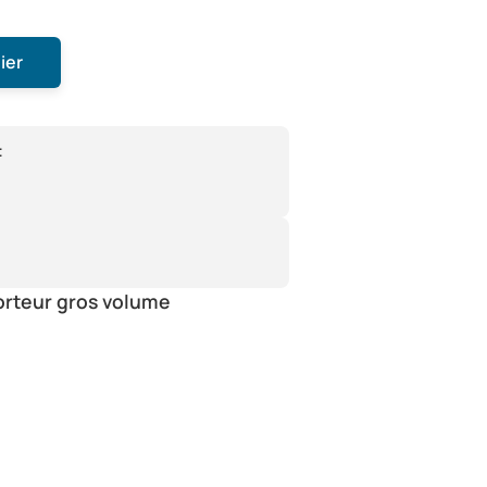
ier
:
orteur gros volume