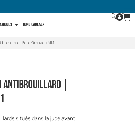
 marques
Bons Cadeaux
tibrouillard | Ford Granada Mk1
u antibrouillard |
k1
uillards situés dans la jupe avant