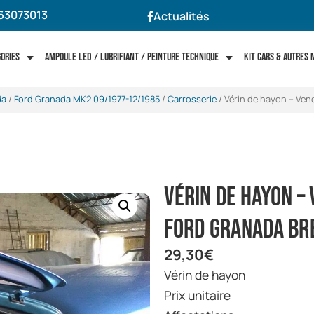
63073013
Actualités
gories
Ampoule LED / Lubrifiant / Peinture technique
Kit cars & autres
da
/
Ford Granada MK2 09/1977-12/1985
/
Carrosserie
/ Vérin de hayon – Vend
Vérin de hayon – 
Ford Granada br
29,30
€
Vérin de hayon
Prix unitaire