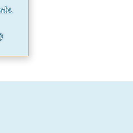
ode.
O