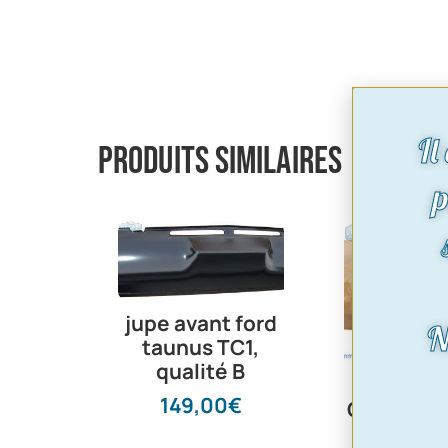
Il
Produits similaires
p
jupe avant ford
N
taunus TC1,
qualité B
149,00
€
Clips bag
latérales 