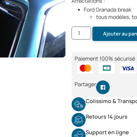
Affectations :
Ford Granada break
tous modèles, t
Ajouter au pan
Paiement 100% sécurisé 
Partager
Colissimo & Transp
Retours 14 jours
Support en ligne