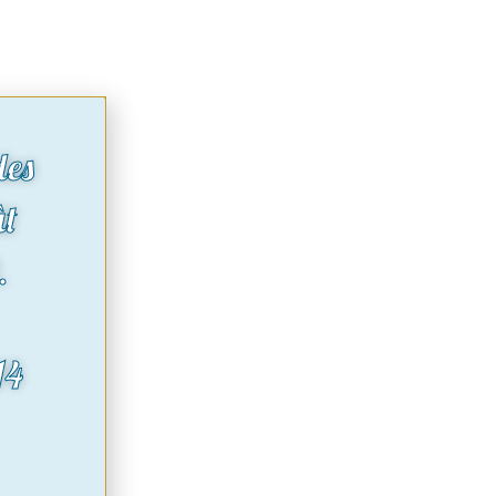
des
ût
.
14