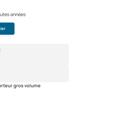
outes années
ier
:
orteur gros volume