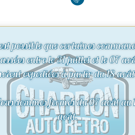
 est possible que certaines comman
assées entre le 31 juillet et le 07 ao
soient expediées à partir du 18 août
ous sommes fermés du 07 août au 
août.
uettes
Traverse arrière
| Ford