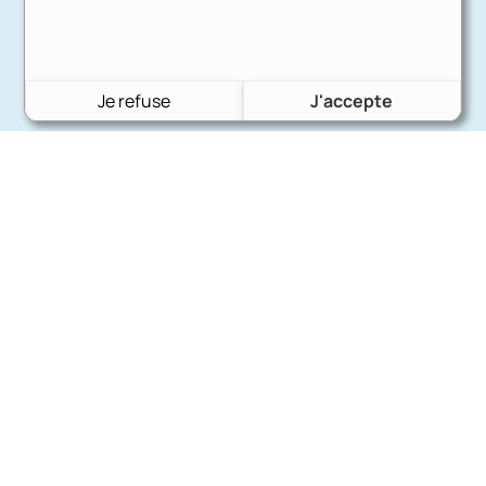
Je refuse
J'accepte
Charron Auto Rétro
(+33)663073013
Nous écrire
Nos marques
Ford