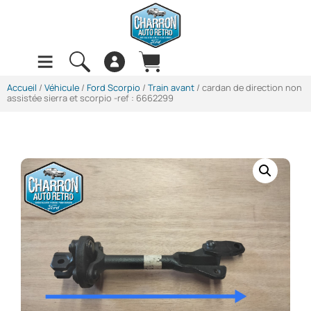
Accueil
/
Véhicule
/
Ford Scorpio
/
Train avant
/ cardan de direction non
assistée sierra et scorpio -ref : 6662299