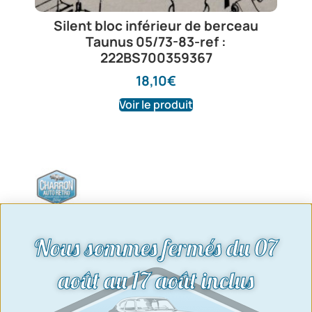
Silent bloc inférieur de berceau
Taunus 05/73-83-ref :
222BS700359367
18,10
€
Voir le produit
Nous sommes fermés du 07
août au 17 août inclus