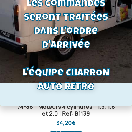
Les commandes
seront traitées
dans l'ordre
d'arrivée
L'équipe CHARRON
AUTO RETRO
Câble primaire de frein à main | Capri
74-86 – Moteurs 4 cylindres – 1.3, 1.6
et 2.0 | Ref: B1139
34,20
€