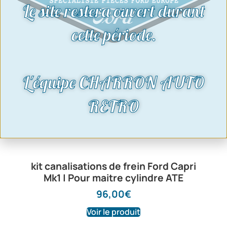
Le site restera ouvert durant
cette période.
L'équipe CHARRON AUTO
RETRO
kit canalisations de frein Ford Capri
Mk1 | Pour maitre cylindre ATE
96,00
€
Voir le produit