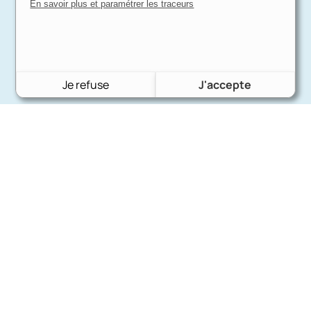
En savoir plus et paramétrer les traceurs
Je refuse
J'accepte
Charron Auto Rétro
(+33)663073013
Nous écrire
Nos marques