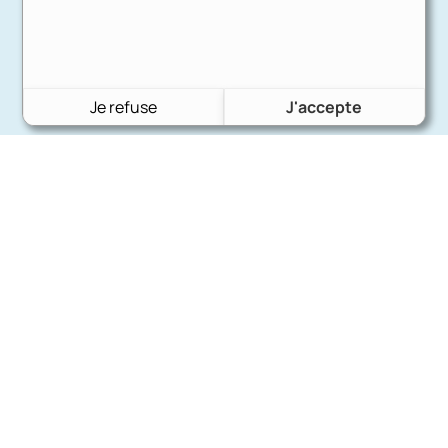
Je refuse
J'accepte
Charron Auto Rétro
(+33)663073013
Nous écrire
Nos marques
Ford