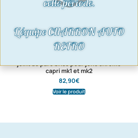
cette période.
L'équipe CHARRON AUTO
RETRO
joint de pare brise pour jonc chromé
capri mk1 et mk2
82,90
€
Voir le produit