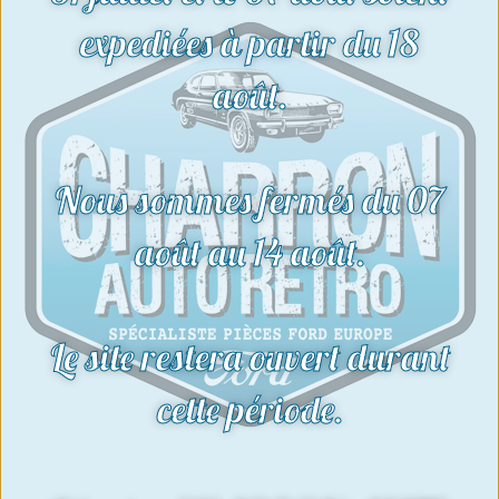
Voir le produit
expediées à partir du 18
août.
Nous sommes fermés du 07
août au 14 août.
Le site restera ouvert durant
cette période.