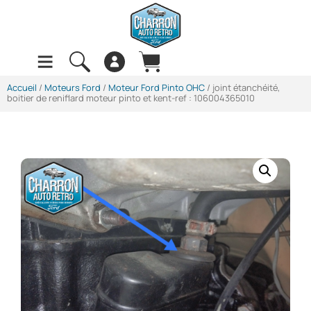
Accueil
/
Moteurs Ford
/
Moteur Ford Pinto OHC
/ joint étanchéité,
boitier de reniflard moteur pinto et kent-ref : 106004365010