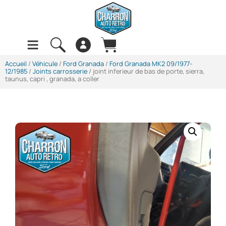
Accueil
/
Véhicule
/
Ford Granada
/
Ford Granada MK2 09/1977-
12/1985
/
Joints carrosserie
/ joint inferieur de bas de porte, sierra,
taunus, capri , granada, a coller