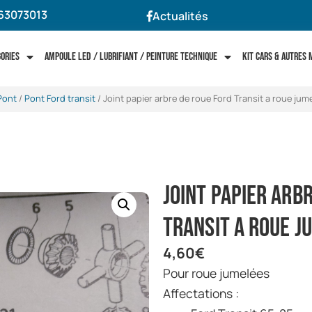
63073013
Actualités
gories
Ampoule LED / Lubrifiant / Peinture technique
Kit cars & autres
Pont
/
Pont Ford transit
/ Joint papier arbre de roue Ford Transit a roue jum
Joint papier arb
Transit a roue j
4,60
€
Pour roue jumelées
Affectations :