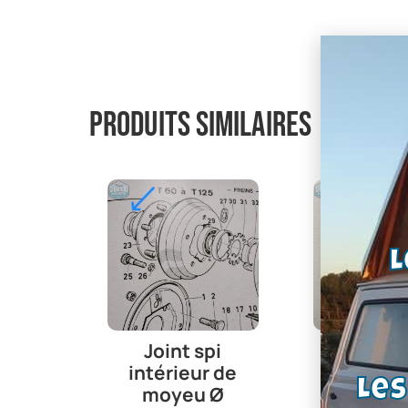
Produits similaires
L
Joint spi
Amortis
intérieur de
arriè
Le
moyeu Ø
renforcés