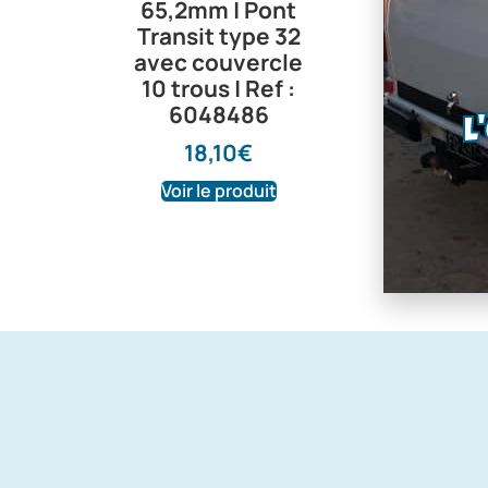
65,2mm | Pont
paire | 
Transit type 32
Transit 
avec couvercle
châssis 
10 trous | Ref :
350,0
6048486
L
18,10
€
Voir le produit
Voir le pr